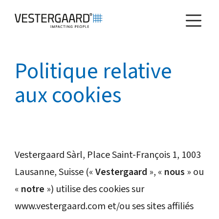
Politique relative
Health
aux cookies
Agriculture
Qui sommes-nous
Vestergaard Sàrl, Place Saint-François 1, 1003
Comment nous travaillons
Lausanne, Suisse («
Vestergaard
», «
nous
» ou
«
notre
») utilise des cookies sur
Actualités et rapports
www.vestergaard.com et/ou ses sites affiliés