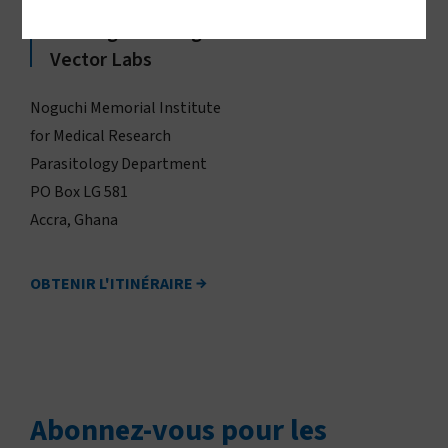
Vestergaard–Noguchi
Vector Labs
Noguchi Memorial Institute
for Medical Research
Parasitology Department
PO Box LG 581
Accra, Ghana
OBTENIR L'ITINÉRAIRE
Abonnez-vous
pour les