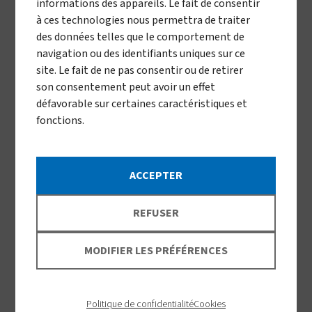
informations des appareils. Le fait de consentir
à ces technologies nous permettra de traiter
des données telles que le comportement de
OBTENIR L'ITINÉRAIRE
navigation ou des identifiants uniques sur ce
site. Le fait de ne pas consentir ou de retirer
son consentement peut avoir un effet
Vestergaard
défavorable sur certaines caractéristiques et
Vietnam
fonctions.
9/253 Minh Khai Street
Hai Ba Trung District
ACCEPTER
Code postal 114034
Hanoï, Vietnam
REFUSER
+84 24 36369279
MODIFIER LES PRÉFÉRENCES
OBTENIR L'ITINÉRAIRE
Politique de confidentialité
Cookies