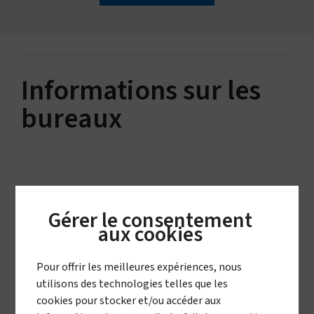
Informations sur les
bureaux
Vestergaard
Gérer le consentement
Suisse (Siège social)
aux cookies
Place St. François 1
Pour offrir les meilleures expériences, nous
CH-1003 Lausanne
utilisons des technologies telles que les
Suisse
cookies pour stocker et/ou accéder aux
+41(0) 21 310 7333